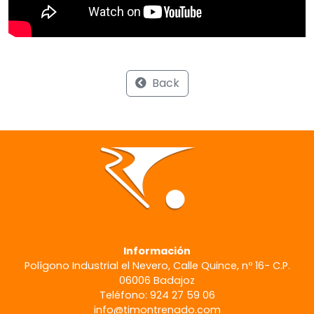
Back
Información
Polígono Industrial el Nevero, Calle Quince, nº 16- C.P.
06006 Badajoz
Teléfono: 924 27 59 06
info@timontrenado.com