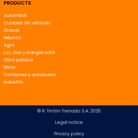
PRODUCTS
Automóvil
Cuidado de vehículo
Grasas
Náutico
Agro
Luz, Gas y Energía Solar
Obra pública
Moto
Camiones y autobuses
Industria
© R. Timón Trenado S.A. 2026
Legal notice
Privacy policy