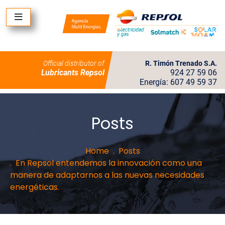
Official distributor of
R. Timón Trenado S.A.
Lubricants Repsol
924 27 59 06
Energía: 607 49 59 37
Posts
Home
Posts
En Repsol entendemos la innovación como una
manera de adaptarnos a las nuevas necesidades
energéticas.