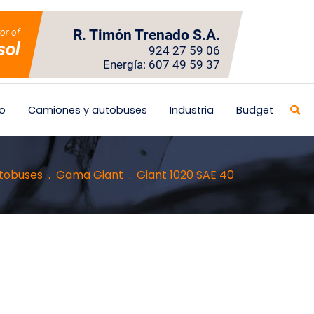
tor of
R. Timón Trenado S.A.
sol
924 27 59 06
Energía: 607 49 59 37
o
Camiones y autobuses
Industria
Budget
tobuses
Gama Giant
Giant 1020 SAE 40