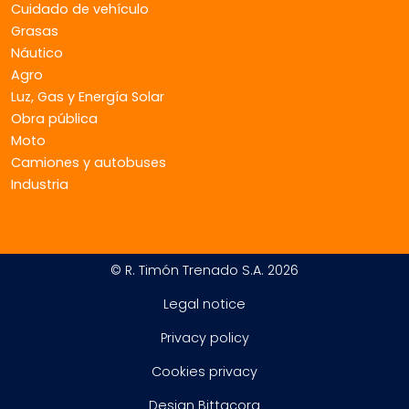
Cuidado de vehículo
Grasas
Náutico
Agro
Luz, Gas y Energía Solar
Obra pública
Moto
Camiones y autobuses
Industria
© R. Timón Trenado S.A. 2026
Legal notice
Privacy policy
Cookies privacy
Design Bittacora