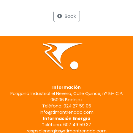
Back
Información
Polígono Industrial el Nevero, Calle Quince, nº 16- C.P.
06006 Badajoz
Teléfono: 924 27 59 06
info@timontrenado.com
Información Energía
Teléfono: 607 49 59 37
respsolenergias@timontrenado.com