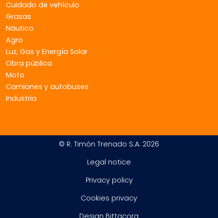
Cuidado de vehículo
Grasas
Náutico
Agro
Luz, Gas y Energía Solar
Obra pública
Moto
Camiones y autobuses
Industria
© R. Timón Trenado S.A. 2026
Legal notice
Privacy policy
Cookies privacy
Design Bittacora