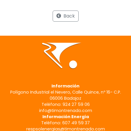
Back
Información
Polígono Industrial el Nevero, Calle Quince, nº 16- C.P.
06006 Badajoz
Teléfono: 924 27 59 06
info@timontrenado.com
Información Energía
Teléfono: 607 49 59 37
respsolenergias@timontrenado.com