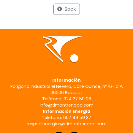
Back
Información
Polígono Industrial el Nevero, Calle Quince, nº 16- C.P.
06006 Badajoz
Teléfono: 924 27 59 06
info@timontrenado.com
Información Energía
Teléfono: 607 49 59 37
respsolenergias@timontrenado.com