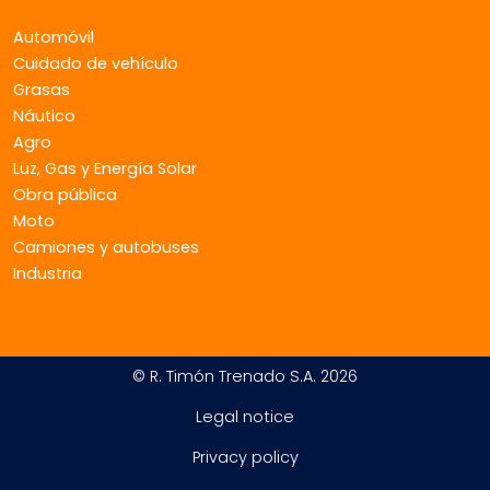
Automóvil
Cuidado de vehículo
Grasas
Náutico
Agro
Luz, Gas y Energía Solar
Obra pública
Moto
Camiones y autobuses
Industria
© R. Timón Trenado S.A. 2026
Legal notice
Privacy policy