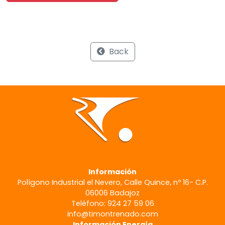
Back
Información
Polígono Industrial el Nevero, Calle Quince, nº 16- C.P.
06006 Badajoz
Teléfono: 924 27 59 06
info@timontrenado.com
Información Energía