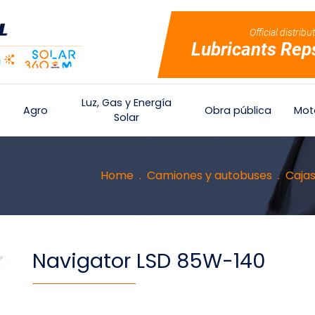
Official distribu
Lubricants Rep
Luz, Gas y Energía
o
Agro
Obra pública
Mot
Solar
Home
Camiones y autobuses
Cajas
Navigator LSD 85W-140