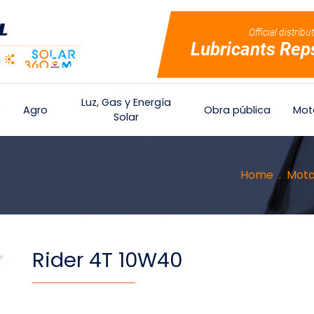
Official distribu
Lubricants Rep
Luz, Gas y Energía
o
Agro
Obra pública
Mot
Solar
Home
Mot
Rider 4T 10W40