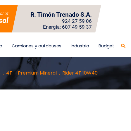
tor of
R. Timón Trenado S.A.
sol
924 27 59 06
Energía: 607 49 59 37
o
Camiones y autobuses
Industria
Budget
o
4T
Premium Mineral
Rider 4T 10W40