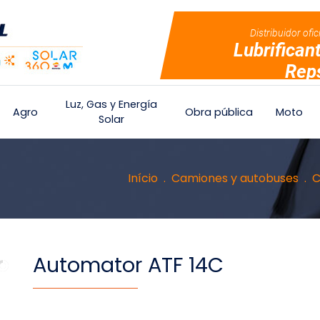
Distribuidor ofic
Lubrifican
Rep
Luz, Gas y Energía
Agro
Obra pública
Moto
Solar
Início
Camiones y autobuses
C
Automator ATF 14C