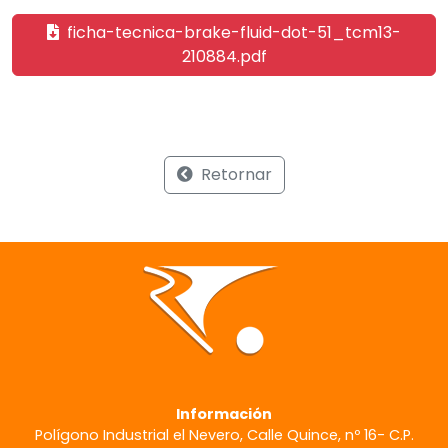
ficha-tecnica-brake-fluid-dot-51_tcm13-
210884.pdf
Retornar
Información
Polígono Industrial el Nevero, Calle Quince, nº 16- C.P.