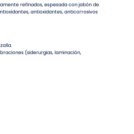
ltamente refinados, espesada con jabón de
antioxidantes, antioxidantes, anticorrosivos
alla.
raciones (siderurgias, laminación,