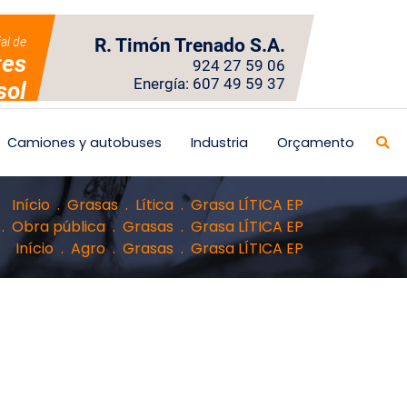
ial de
R. Timón Trenado S.A.
tes
924 27 59 06
Energía: 607 49 59 37
sol
Camiones y autobuses
Industria
Orçamento
Início
Grasas
Lítica
Grasa LÍTICA EP
Obra pública
Grasas
Grasa LÍTICA EP
Início
Agro
Grasas
Grasa LÍTICA EP