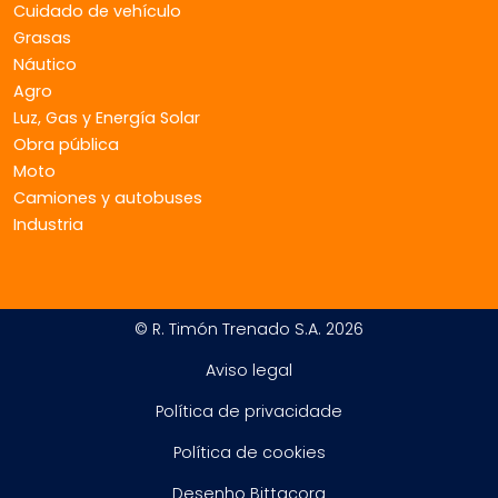
Cuidado de vehículo
Grasas
Náutico
Agro
Luz, Gas y Energía Solar
Obra pública
Moto
Camiones y autobuses
Industria
© R. Timón Trenado S.A. 2026
Aviso legal
Política de privacidade
Política de cookies
Desenho Bittacora