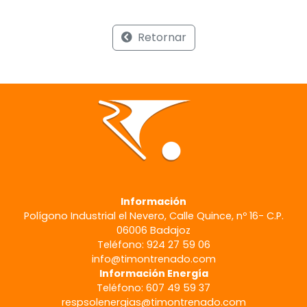
Retornar
Información
Polígono Industrial el Nevero, Calle Quince, nº 16- C.P.
06006 Badajoz
Teléfono: 924 27 59 06
info@timontrenado.com
Información Energía
Teléfono: 607 49 59 37
respsolenergias@timontrenado.com