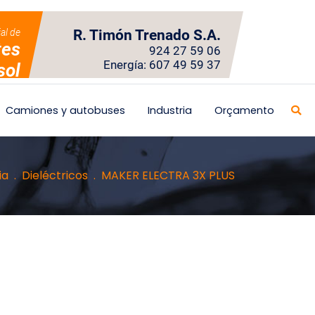
ial de
R. Timón Trenado S.A.
tes
924 27 59 06
Energía: 607 49 59 37
sol
Camiones y autobuses
Industria
Orçamento
ia
Dieléctricos
MAKER ELECTRA 3X PLUS