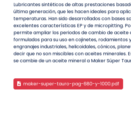
Lubricantes sintéticos de altas prestaciones basado
última generación, que les hacen ideales para apl
temperaturas. Han sido desarrollados con bases so
excelentes características EP y de micropitting. Po
permite ampliar los periodos de cambio de aceite
formulados para su uso en cojinetes, rodamientos 
engranajes industriales, helicoidales, cónicos, planet
decir que no son miscibles con aceites minerales. E
se cambie de un aceite mineral a Maker Súper Tau
maker-super-tauro-pag-680-y-1000.pdf