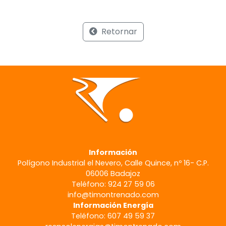
Retornar
Información
Polígono Industrial el Nevero, Calle Quince, nº 16- C.P.
06006 Badajoz
Teléfono: 924 27 59 06
info@timontrenado.com
Información Energía
Teléfono: 607 49 59 37