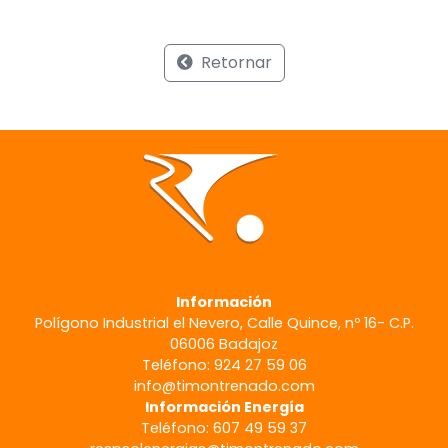
Retornar
Información
Polígono Industrial el Nevero, Calle Quince, nº 16- C.P.
06006 Badajoz
Teléfono: 924 27 59 06
info@timontrenado.com
Información Energía
Teléfono: 607 49 59 37