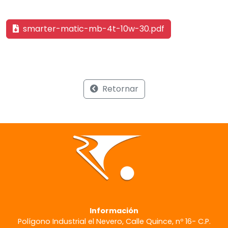
smarter-matic-mb-4t-10w-30.pdf
Retornar
Información
Polígono Industrial el Nevero, Calle Quince, nº 16- C.P.