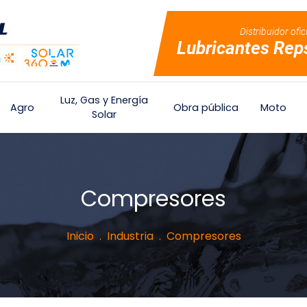
Distribuidor ofic
Lubricantes Rep
Luz, Gas y Energía
Agro
Obra pública
Moto
Solar
Compresores
Inicio
Industria
Compresores