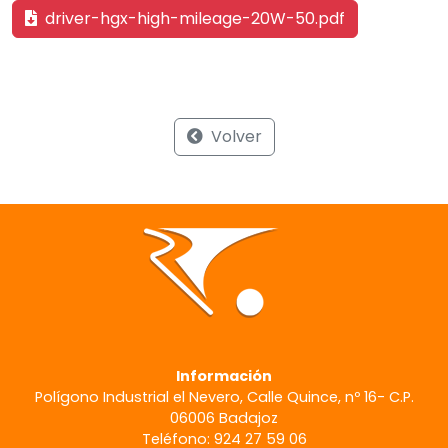
driver-hgx-high-mileage-20W-50.pdf
Volver
Información
Polígono Industrial el Nevero, Calle Quince, nº 16- C.P.
06006 Badajoz
Teléfono: 924 27 59 06