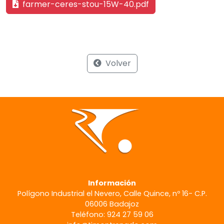
farmer-ceres-stou-15W-40.pdf
Volver
Información
Polígono Industrial el Nevero, Calle Quince, nº 16- C.P.
06006 Badajoz
Teléfono: 924 27 59 06