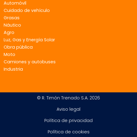
Automóvil
Cuidado de vehículo
Grasas
Náutico
Agro
Luz, Gas y Energía Solar
Obra pública
Moto
Camiones y autobuses
Industria
© R. Timón Trenado S.A. 2026
Aviso legal
Política de privacidad
Política de cookies