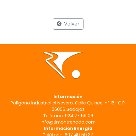
Volver
Información
Polígono Industrial el Nevero, Calle Quince, nº 16- C.P.
06006 Badajoz
Teléfono: 924 27 59 06
info@timontrenado.com
Información Energía
Teléfono: 607 49 59 37