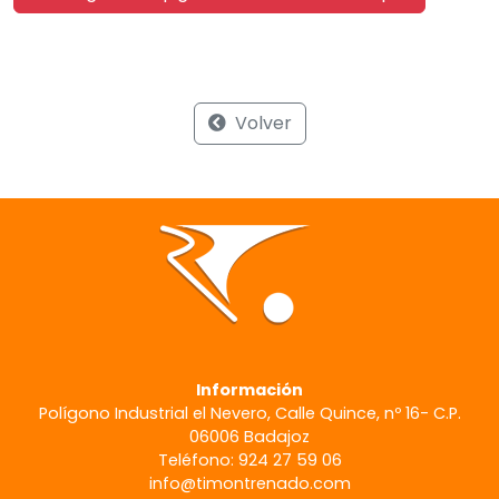
Volver
Información
Polígono Industrial el Nevero, Calle Quince, nº 16- C.P.
06006 Badajoz
Teléfono: 924 27 59 06
info@timontrenado.com