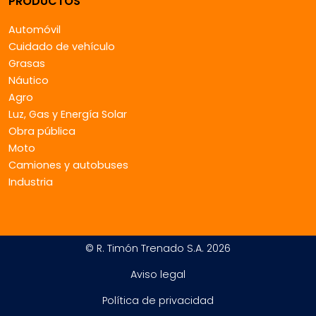
PRODUCTOS
Automóvil
Cuidado de vehículo
Grasas
Náutico
Agro
Luz, Gas y Energía Solar
Obra pública
Moto
Camiones y autobuses
Industria
© R. Timón Trenado S.A. 2026
Aviso legal
Política de privacidad