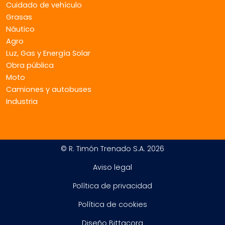
Cuidado de vehículo
Grasas
Náutico
Agro
Luz, Gas y Energía Solar
Obra pública
Moto
Camiones y autobuses
Industria
© R. Timón Trenado S.A. 2026
Aviso legal
Política de privacidad
Política de cookies
Diseño Bittacora