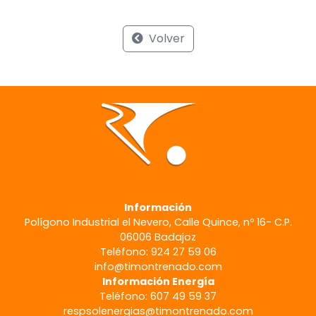
Volver
Información
Polígono Industrial el Nevero, Calle Quince, nº 16- C.P.
06006 Badajoz
Teléfono: 924 27 59 06
info@timontrenado.com
Información Energía
Teléfono: 607 49 59 37
respsolenergias@timontrenado.com