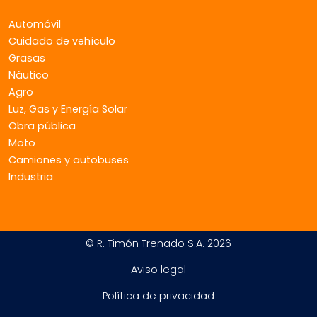
Automóvil
Cuidado de vehículo
Grasas
Náutico
Agro
Luz, Gas y Energía Solar
Obra pública
Moto
Camiones y autobuses
Industria
© R. Timón Trenado S.A. 2026
Aviso legal
Política de privacidad