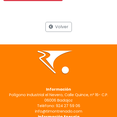
Volver
Información
Polígono Industrial el Nevero, Calle Quince, nº 16- C.P.
06006 Badajoz
Teléfono: 924 27 59 06
info@timontrenado.com
Información Energía